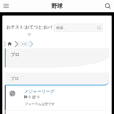
野球
おテスト:おてつと:おバ
ッ
プロ
プロ
プロ
メジャーリーグ
0
0
フォーラムは空です